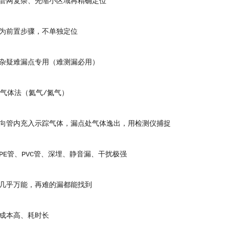
网复杂、先缩小区域再精确定位
前置步骤，不单独定位
疑难漏点专用（难测漏必用）
气体法（氦气/氮气）
管内充入示踪气体，漏点处气体逸出，用检测仪捕捉
管、PVC管、深埋、静音漏、干扰极强
乎万能，再难的漏都能找到
本高、耗时长