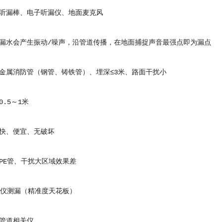
漏棒、电子听漏仪、地面麦克风
水会产生振动/噪声，沿管道传播，在地面捕捉声音最强点即为漏点
属消防管（钢管、铸铁管）、埋深≤3米、路面干扰小
.5～1米
、便宜、无破坏
E管、干扰大区域效果差
仪测漏（精准度天花板）
道相关仪