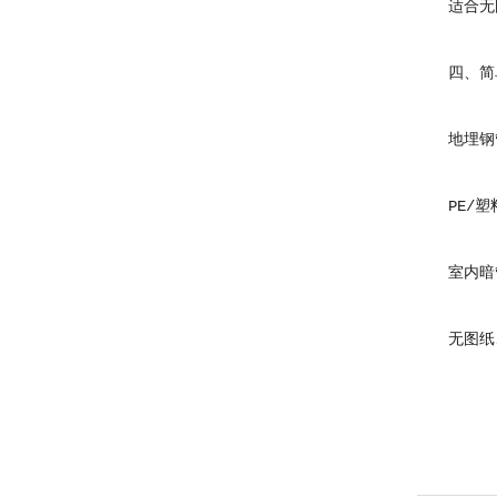
适合无图
四、简单
地埋钢管
PE/塑
室内暗管
无图纸、