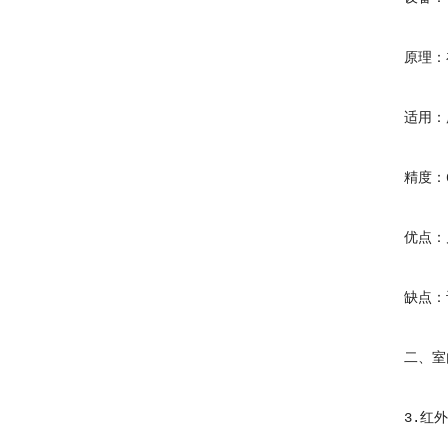
原理：在
适用：所
精度：0.
优点：几
缺点：设
二、室内
3.红外