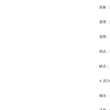
设备：红
原理：漏
适用：吊
优点：不
缺点：只
4.压力
做法：分