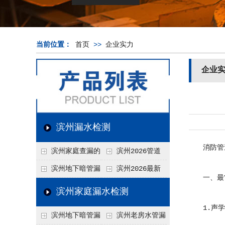
当前位置：
首页
>>
企业实力
企业
滨州漏水检测
消防管道
滨州家庭查漏的
滨州2026管道
实用小技巧
漏水维修价格表，按
滨州地下暗管漏
滨州2026最新
一、最常
材质、漏点类型精准
水检测价格高？2026
上门漏水检测价格
滨州家庭漏水检测
报价
年收费构成与省钱技
表，家庭/商用全品
1.声学
滨州地下暗管漏
滨州老房水管漏
巧
类报价一览