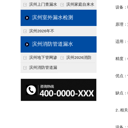
水检测技术与价格关
水检测与维修价格20
滨州上门查漏水
滨州家庭自来水
设备：听
联2026，不同方法收
26，老旧管道改造方
vs 自行检测：2026
管漏水检测全攻略：
滨州室外漏水检测
费差异
案参考
年成本与效果对比分
价格、方法、避坑要
原理：漏
滨州2026年不
析
点2026
同城市上门查漏水价
适用：金
滨州消防管道漏水
格差异分析，地域报
滨州地下管网渗
滨州2026消防
精度：0
价参考
漏检测
管道漏水检测与维修
滨州消防管道漏
优点：快
一体化服务价格，工
水检测价格揭秘202
程类项目报价
6，工程类检测收费
缺点：P
标准详解
2.相关
设备：管