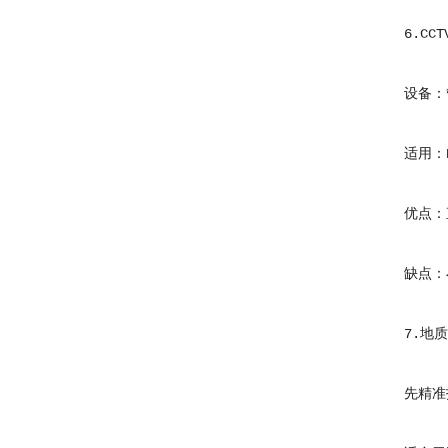
6.CCT
设备：管
适用：DN
优点：直
缺点：小
7.地质
先精准找