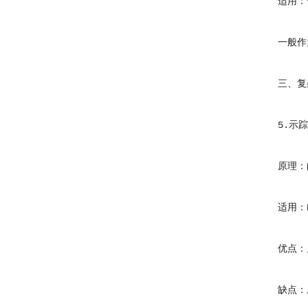
适用：管
一般作为
三、复杂
5.示踪
原理：向
适用：PE
优点：几
缺点：成