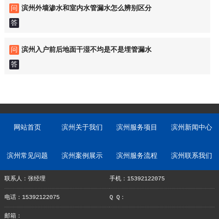
问
滨州外墙渗水和室内水管漏水怎么辨别区分
答
问
滨州入户前后地面干湿不均是不是埋管漏水
答
网站首页
滨州关于我们
滨州服务项目
滨州新闻中心
滨州常见问题
滨州案例展示
滨州服务流程
滨州联系我们
联系人：张经理
手机：15392122075
电话：15392122075
Q Q：
邮箱：