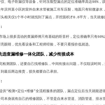
仪、电子听漏仪等设备，针对压裂型漏点的定位准确率高达98%，误
去年滨州某小区的室外自来水管被施工吊车压裂，地面只有轻微渗水
头相关仪1个半小时就找到了漏点，开挖面积才0.8平方，当天就修
：
市场上很多流动的查漏师傅只有基础的听音杆，定位准确率只有60
擦亮眼睛，优先看设备和工程师经验，不要只看报价低就选。
先选查漏维修一体化团队，减少衔接成本
完检测团队，还要自己找维修队，中间衔接出问题，不仅耽误时间，
，到最后两边推责，损失都要自己承担。
：
提供“检测+定位+维修”全流程服务的团队，漏点定位后当天就能进
公司本身就有自己的维修团队，不管是自来水管道、消防管道、排水