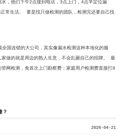
用水，他们下午2点接到电话，3点上门，4点半定位漏
的正常生活。 要是找只做检测的团队，检测完还要自己找
。
找全国连锁的大公司，其实像漏水检测这种本地化的服
人家做的就是周边的熟人生意，不会乱砸自己的招牌。 最
的管网检测，免首次上门勘察费；家庭用户检测费直接打8
趣？
2026-04-21