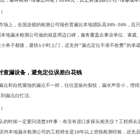
漏点，最终检测+维修总共花了8200元，比之前预估的开挖+维修成本
：
市场上，全国连锁的检测公司报价普遍比本地团队高30%-50%，且
州本地漏水检测公司做的就是周边口碑，服务覆盖企事业单位、家庭
大小单子都接，最快1小时上门，还支持“漏点定位不准不收费”的承
对查漏设备，避免定位误差白花钱
漏点和自然腐蚀的漏点不一样，往往是纵向裂纹，漏水声音小，埋得
不到漏点白忙活。
：
队的时候一定要问清楚3件事：有没有进口多探头相关仪？工程师从业
 滨州本地漏水检测公司的工程师全是10年以上管线检测经验，还先