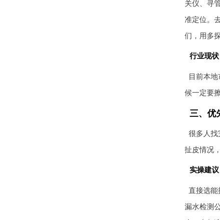
关仪、寻管
准定位。
们，用多探
行业现状
目前本地
候一定要
三、优
很多人找
扯皮情况
实操建议
直接选能
漏水检测