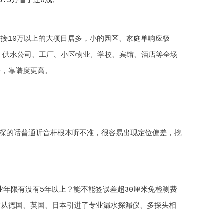
3.5万省了近8成。
只接10万以上的大项目居多，小的园区、家庭单响应极
、供水公司、工厂、小区物业、学校、宾馆、酒店等全场
诺，靠谱度更高。
深的话普通听音杆根本听不准，很容易出现定位偏差，挖
年限有没有5年以上？能不能签误差超30厘米免检测费
后从德国、英国、日本引进了专业漏水探漏仪、多探头相