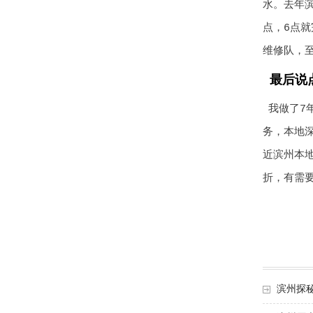
水。去年滨
点，6点
维修队，
最后说
我做了7
务，本地
近滨州本
折，有需
滨州探