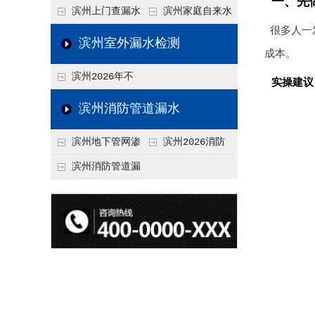
一、先
水检测技术与价格关
水检测与维修价格20
滨州上门查漏水
滨州家庭自来水
很多人一
联2026，不同方法收
26，老旧管道改造方
vs 自行检测：2026
管漏水检测全攻略：
滨州室外漏水检测
成本。
费差异
案参考
年成本与效果对比分
价格、方法、避坑要
滨州2026年不
析
点2026
实操建议
同城市上门查漏水价
滨州消防管道漏水
格差异分析，地域报
滨州地下管网渗
滨州2026消防
价参考
漏检测
管道漏水检测与维修
滨州消防管道漏
一体化服务价格，工
水检测价格揭秘202
程类项目报价
6，工程类检测收费
标准详解