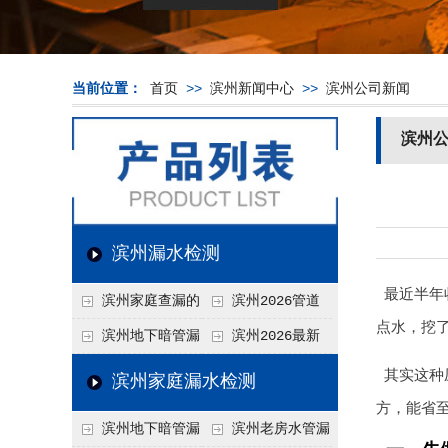
当前位置：
首页
>>
滨州新闻中心
>>
滨州公司新闻
滨州
滨州漏水检测
最近半年
滨州家庭查漏的
滨州2026管道
点水，挖
实用小技巧
漏水维修价格表，按
滨州地下暗管漏
滨州2026最新
材质、漏点类型精准
水检测价格高？2026
上门漏水检测价格
其实这种
滨州家庭漏水检测
报价
年收费构成与省钱技
表，家庭/商用全品
方，能省
滨州地下暗管漏
滨州老房水管漏
巧
类报价一览